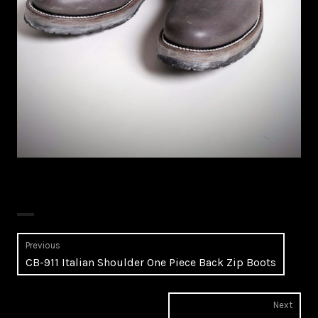
Post
Previous
Previous
CB-911 Italian Shoulder One Piece Back Zip Boots
navigation
post:
Next