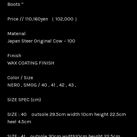
Boots ”
Price // 110,160yen （ 102,000 ）
Material
Japan Steer Original Cow – 100
Finish
WAX COATING FINISH
Color / Size
NERO , SMOG / 40 , 41 , 42 , 43 ,
SIZE SPEC (cm)
SIZE : 40 outsole 29.5cm width 10cm height 22.5cm
heel 4.5cm
SIZE : 41 outsole 30cm width10cm height 22.5cm