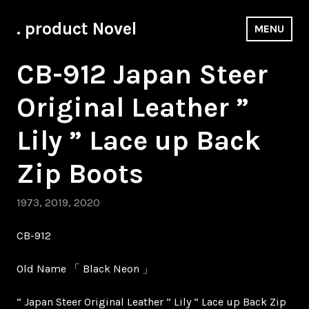
Skip
to
. product Novel
MENU
content
CB-912 Japan Steer
Original Leather ”
Lily ” Lace up Back
Zip Boots
1973
,
2019
,
2020
CB-912
Old Name 「 Black Neon 」
” Japan Steer Original Leather ” Lily ” Lace up Back Zip