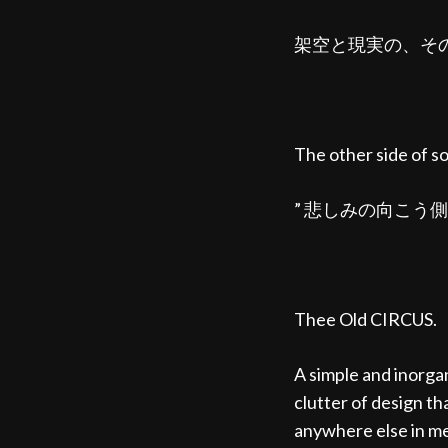
架空と現実の、そ
The other side of s
” 悲しみの向こう側 
Thee Old CIRCUS.
A simple and inorgan
clutter of design tha
anywhere else in me