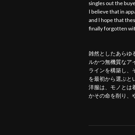
singles out the buye
I believe that in ap
and I hope that thes
finally forgotten wi
雑然としたあらゆ
ルかつ無機質なア
ラインを構築し、
を最初から選ぶと
洋服は、モノとは
かその命を削り、