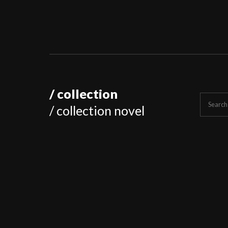
/ collection
Search
/ collection novel
for: