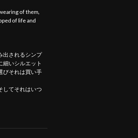
e wearing of them,
pped of life and
み出されるシンプ
に細いシルエット
選びそれは買い手
そしてそれはいつ