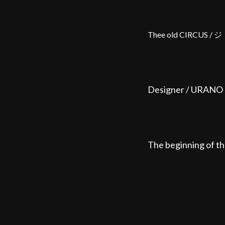
Thee old CIRCU
Designer / URANO 
The beginning of t