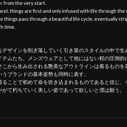
r from the very start.
parel, things are first and only infused with life through th
e things pass through a beautiful life cycle, eventually stri
th time.
るデザインを削ぎ落していく引き算のスタイルの中で生
イテムたち。メンズウェアとして他にはない程の圧倒的
そこから生み出される艶美なアウトラインは着るものを
いうブランドの基本姿勢も同時に表す。
着ることで初めて命を吹き込まれるものであると信じ、
やがて朽ちていく美しい姿であって欲しいと僕は願う。