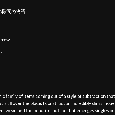
の隙間の物語
orrow.
“
ic family of items coming out of a style of subtraction th
t is all over the place. I construct an incredibly slim silhou
nswear, and the beautiful outline that emerges singles out