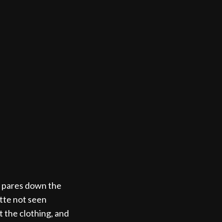
at pares down the
ette not seen
 the clothing, and