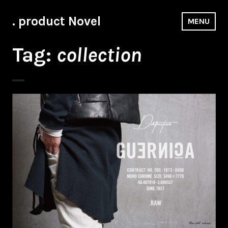
Skip
to
. product Novel
MENU
content
Tag:
collection