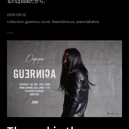
るのは自由だから。
2019-09-12
collection
,
guernica
,
novel
,
theeoldcircus
,
uranotakahiro